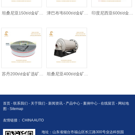
坦桑尼亚150t/d金矿选
津巴布韦600t/d金矿选
印度尼西亚600t/d金矿
矿项目
矿项目
选矿项目
苏丹200t/d金矿选矿项
坦桑尼亚400t/d金矿选
目
矿项目
首页
-
联系我们
-
关于我们
-
新闻资讯
-
产品中心
-
案例中心
-
在线留言
-
网站地
图
-
Sitemap
友情链接：
CHINA AUTO
地址：山东省烟台市福山区长江路300号业达科技园