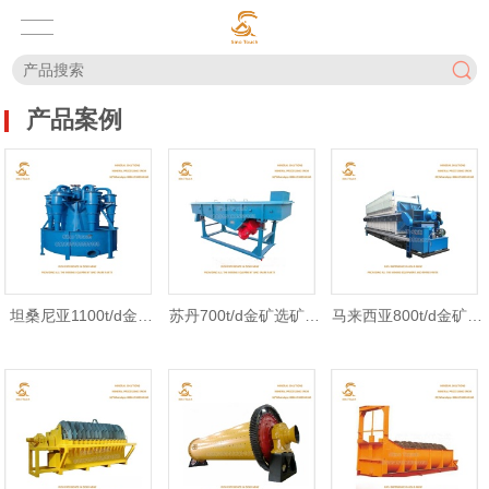

首
产品案例
联
页
关
系
新
于
我

产
闻
我
们

案
品
资
们

坦桑尼亚1100t/d金矿
苏丹700t/d金矿选矿项
马来西亚800t/d金矿选
在
例
中
讯
选矿项目
目
矿项目
线
中
心
留
心
言